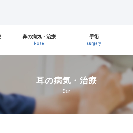
療
鼻の病気・治療
手術
Nose
surgery
耳の病気・治療
ear