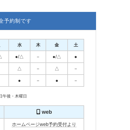
全予約制です
火
水
木
金
土
△
●/△
－
●/△
●
－
△
－
△
－
●
－
●
－
曜日午後・木曜日
web
ホームページweb予約受付より