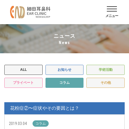
メニュー
ニュース
news
ALL
お知らせ
学術活動
プライベート
コラム
その他
花粉症②〜症状やその要因とは？
2019.03.04
コラム