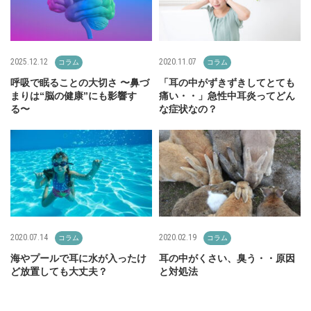
2025.12.12
2020.11.07
コラム
コラム
呼吸で眠ることの大切さ 〜鼻づ
「耳の中がずきずきしてとても
まりは“脳の健康”にも影響す
痛い・・」急性中耳炎ってどん
る〜
な症状なの？
2020.07.14
2020.02.19
コラム
コラム
海やプールで耳に水が入ったけ
耳の中がくさい、臭う・・原因
ど放置しても大丈夫？
と対処法