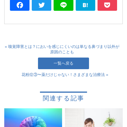
Facebook
Twitter
Line
Hatena
P
« 嗅覚障害とは？においを感じにくいのは単なる鼻づまり以外が
原因のことも
一覧へ戻る
花粉症③〜薬だけじゃない！さまざまな治療法 »
関連する記事