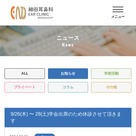
メニュー
ニュース
news
ALL
お知らせ
学術活動
プライベート
コラム
その他
9/26(木) 〜 28(土)学会出席のため休診させて頂きま
す