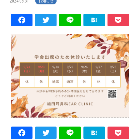
2024.08.31
お知らせ
Facebook
Twitter
Line
Hatena
P
Facebook
Twitter
Line
Hatena
P