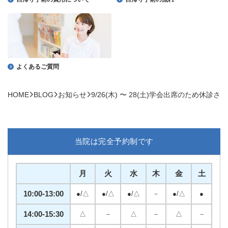
よくあるご質問
HOME
BLOG
お知らせ
9/26(木) 〜 28(土)学会出席のため休診
当院は完全予約制です
月
火
水
木
金
土
10:00-13:00
●/△
●/△
●/△
－
●/△
●
14:00-15:30
△
－
△
－
△
－