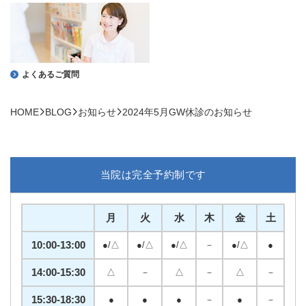
よくあるご質問
HOME
BLOG
お知らせ
2024年5月GW休診のお知らせ
当院は完全予約制です
月
火
水
木
金
土
10:00-13:00
●/△
●/△
●/△
－
●/△
●
14:00-15:30
△
－
△
－
△
－
15:30-18:30
●
●
●
－
●
－