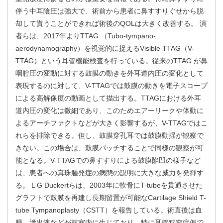
伴う中耳陰圧は強大で、術前から患者に鼻すすりぐせから脱
却して貰うことができれば術後のQOLは大きく改善する。 演
者らは、2017年よりTTAG （Tubo-tympano-
aerodynamography）を視覚的に捉えるVisible TTAG（V-
TTAG）という耳管機能検査を行っている。従来のTTAG が鼻
咽腔圧の変動に対する鼓膜の動きを外耳道内圧の変化として
表現するのに対して、V-TTAGでは鼓膜の動きを電子スコープ
による高解像度の動画として描出する。TTAGにおける外耳
道内圧の変化は微細であり、このためエアーリークや体動に
よるアーチファクトなどが大きく影響するが、V-TTAGではこ
れらを排除できる。但し、鼓膜穿孔耳では鼓膜動揺が観察で
きない。この場合は、鼓膜パッチすることで同様の観察が可
能となる。V-TTAGでの鼻すすりによる鼓膜陥凹の様子など
は、患者への真珠腫発症の病態の説明に大きな威力を発揮す
る。 L G Duckertらは、2003年に軟骨にT-tubeを貫通させた
グラフトで鼓膜を再建し長期留置が可能なCartilage Shield T-
tube Tympanoplasty（CSTT）を報告している。術直後は血
腫、滲出液などが鼓室内に生じており、特に耳管狭窄症例で