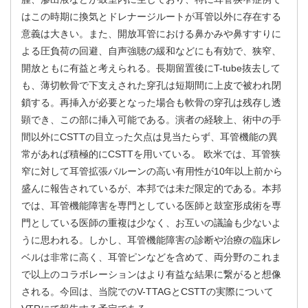
はこの時期に換気とドレナージルートが耳管以外に存在する
意義は大きい。また、開放耳管における鼻かみや鼻すすりに
よる圧負荷の回避、自声強聴の緩和などにも有効で、狭窄、
開放ともに有益と考えられる。長期留置後にT-tube抜去して
も、薄切軟骨で下支えされた穿孔は短期間に上皮で被われ閉
鎖する。再挿入が必要となった場合も軟骨の穿孔は残存し透
顕でき、この部に挿入可能である。演者の経験上、術中の手
間以外にCSTTの目立った欠点は見当たらず、耳管機能の異
常があれば積極的にCSTTを用いている。 欧米では、耳管狭
窄に対して耳管拡張バルーンの高い有用性が10年以上前から
盛んに報告されているが、本邦では未だ限定的である。本邦
では、耳管機能障害を専門としている医師と鼓室形成術を専
門としている医師の重複は少なく、お互いの議論も少ないよ
うに思われる。しかし、耳管機能障害の診断や治療の臨床レ
ベルは非常に高く、耳管ピンなどを含めて、両分野のこれま
で以上のコラボレーションはより有益な結果に繋がると想像
される。今回は、当院でのV-TTAGとCSTTの実際について