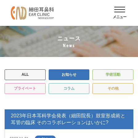
メニュー
ニュース
news
ALL
お知らせ
学術活動
プライベート
コラム
その他
2023年日本耳科学会発表（細田院長）鼓室形成術と
耳管の臨床 そのコラボレーションはいかに?