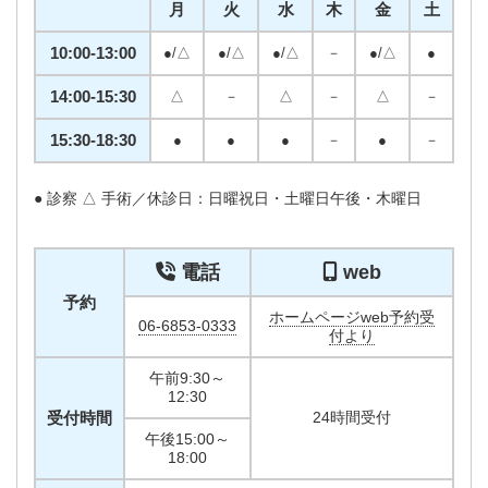
月
火
水
木
金
土
10:00-13:00
●/△
●/△
●/△
－
●/△
●
14:00-15:30
△
－
△
－
△
－
15:30-18:30
●
●
●
－
●
－
● 診察 △ 手術／休診日：日曜祝日・土曜日午後・木曜日
電話
web
予約
ホームページweb予約受
06-6853-0333
付より
午前9:30～
12:30
受付時間
24時間受付
午後15:00～
18:00