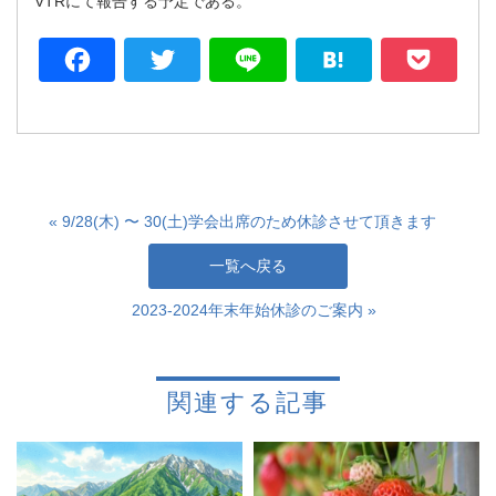
VTRにて報告する予定である。
Facebook
Twitter
Line
Hatena
P
« 9/28(木) 〜 30(土)学会出席のため休診させて頂きます
一覧へ戻る
2023-2024年末年始休診のご案内 »
関連する記事