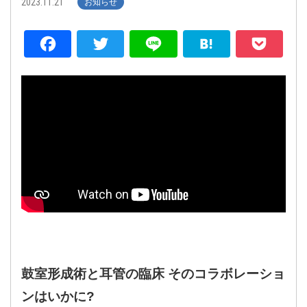
2023.11.21
お知らせ
Facebook
Twitter
Line
Hatena
P
鼓室形成術と耳管の臨床 そのコラボレーショ
ンはいかに?