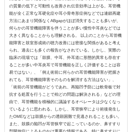
の質量の低下と可動性も改善され伝音効率は上がる。耳管機
能が全く正常な耳硬化症や耳小骨奇形症例などでは連鎖再建
方法にあまり関係なくABgapがほぼ消失することも多いが、
何らかの耳管機能障害を伴うことが多い慢性中耳炎などでは
大きく異なることからも理解される。 以上のことから耳管機
能障害と鼓室形成術の聴力改善には密接な関係があると考え
られ、過去にも多くの報告がなされている。しかし、実際の
臨床の現場では「鼓膜、中耳、外耳道に形態的異常も存在す
ることが多い中耳炎耳で耳管機能を正しく評価することは容
易ではない」、「例え術前に何らかの耳管機能障害が把握さ
れても、耳管機能障害そのものを解消する方法はない」、
「術前の耳管機能がどうであれ、再陥凹予防には軟骨板で対
抗する処置を行うことで殆どの問題は解決される」などの理
由で、耳管機能を積極的に議論するオペレータは少なくなっ
ているように思われる。しかし、耳管狭窄により術後発生し
たOMEなどは鼓膜からの透顕困難で見逃されることも多い。
また、鼓膜の陥凹が耳管狭窄で起こっているのか、鼻すすり
型開放症によるものかは重要な情報である。特に鼻すすりに