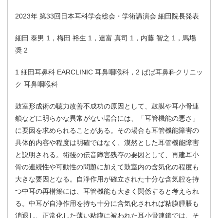
2023年 第33回日本耳科学会総会・学術講演会 細田院長発表
細田 泰男 1，梅田 裕生 1，達富 真司 1，内藤 智之 1，馬場
奨 2
1 細田耳鼻科 EARCLINIC 耳鼻咽喉科，2 ばば耳鼻科クリニッ
ク 耳鼻咽喉科
鼓室形成術の聴力改善不成功の原因として、鼓膜や耳小骨連
鎖などに明らかな異常がない場合には、「耳管機能の悪さ」
に要因を求められることがある。その場合も耳管機能障害の
具体的内容や程度は明確ではなく、漠然とした耳管機能障害
と説明される。術後の伝音障害残存の要因として、再建耳小
骨の連続性や可動性の問題に加えて鼓室内の含気化の程度も
大きな要因となる。自浄作用が確立された十分な含気腔を持
つ中耳の再構築には、耳管機能も大きく関係すると考えられ
る。中耳が自浄作用を持ち十分に含気化されれば粘膜腫脹も
消退し、正常化した薄い粘膜に被われた耳小骨連鎖では、そ