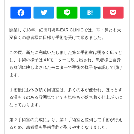
Facebook
Twitter
Line
Hatena
P
開業して18年、細田耳鼻科EAR CLINICでは、耳・鼻とも大
変多くの患者様に日帰り手術を受けて頂きました。
この度、新たに完成いたしました第２手術室は明るく広々と
し、手術の様子は４Kモニターに映し出され、患者様ご自身
も鮮明に映し出されたモニターで手術の様子を確認して頂け
ます。
手術後にお休み頂く回復室は、多くの木が使われ、ほっとす
る温もりのある雰囲気でとても気持ちが落ち着く仕上がりに
なっております。
第２手術室の完成により、第１手術室と並列して手術が行え
るため、患者様も手術予約が取りやすくなりました。