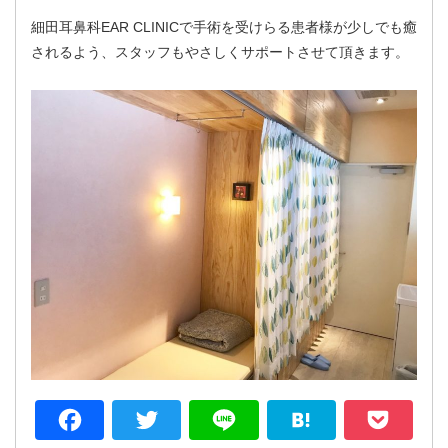
細田耳鼻科EAR CLINICで手術を受けらる患者様が少しでも癒
されるよう、スタッフもやさしくサポートさせて頂きます。
Facebook
Twitter
Line
Hatena
P