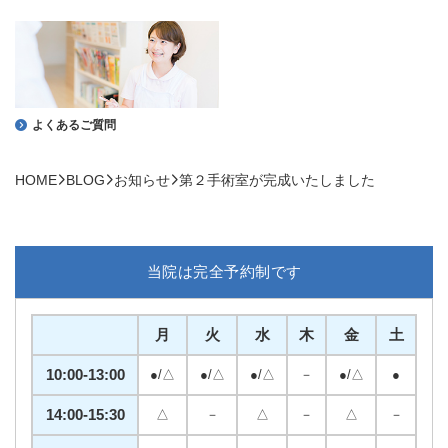
よくあるご質問
HOME
BLOG
お知らせ
第２手術室が完成いたしました
当院は完全予約制です
月
火
水
木
金
土
10:00-13:00
●/△
●/△
●/△
－
●/△
●
14:00-15:30
△
－
△
－
△
－