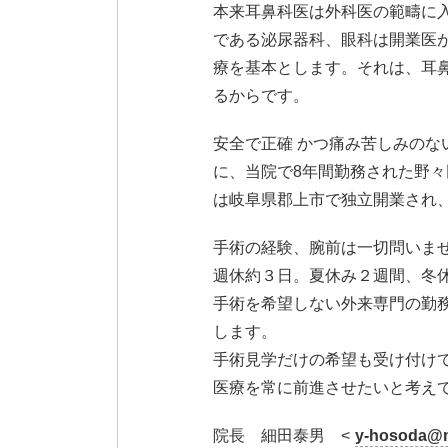
本来耳鼻科医は外科医の範疇に
である泌尿器科、眼科は開業医
療を基本とします。それは、耳
るからです。
安全で正確 かつ痛み苦しみのない
に、当院で8年間勤務された野々
は岐阜県郡上市で独立開業され
手術の経験、腕前は一切問いま
週休約３日。夏休み２週間、冬
手術を希望しない外来専門の勤
します。
手術見学だけの希望も受け付け
医療を常に前進させたいと考え
院長 細田泰男 <
y-hosoda@mt