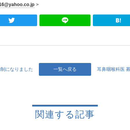
16@yahoo.co.jp
>
cebook
Twitter
Line
約制になりました
一覧へ戻る
耳鼻咽喉科医 募
関連する記事