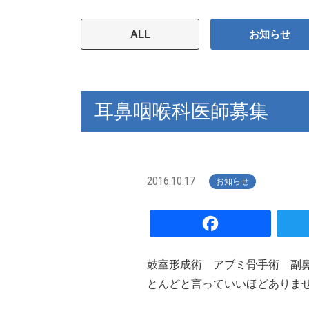
ALL
お知らせ
耳鼻咽喉科医師募集
2016.10.17
お知らせ
Fa
鼓室形成術 アブミ骨手術 副
とんどと言っていいほどありま