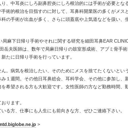
入り、中耳炎にしろ副鼻腔炎にしろ根治的には手術が必要とな
が手術的根治を目指すのに対して、耳鼻科開業医の多くがメス
鼻科の手術が出血が多く、さらに頭蓋底や上気道などを扱い、
局麻下日帰り手術やそれに関する研究を細田耳鼻EAR CLIN
田岳夫医師は、数年で局麻日帰りの鼓室形成術、アブミ骨手術
、新たに日帰り手術を行っています。
せん。病気を根治したい、そのためにメスを捨てたくないとい
休み１週間。その他日耳鼻総会、耳科学会、その他に参加し、
務を希望される方も大歓迎です。女性医師の方など勤務時間、
ております。
ている方、仕事にも人生にも前向きな方、ぜひご連絡下さい。
d.biglobe.ne.jp
>