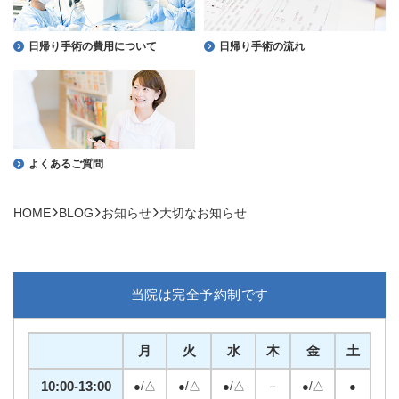
日帰り手術の費用について
日帰り手術の流れ
よくあるご質問
HOME
BLOG
お知らせ
大切なお知らせ
当院は完全予約制です
月
火
水
木
金
土
10:00-13:00
●/△
●/△
●/△
－
●/△
●