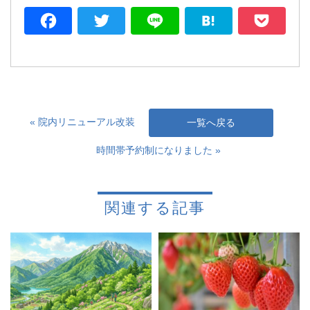
Facebook
Twitter
Line
Hatena
P
« 院内リニューアル改装
一覧へ戻る
時間帯予約制になりました »
関連する記事