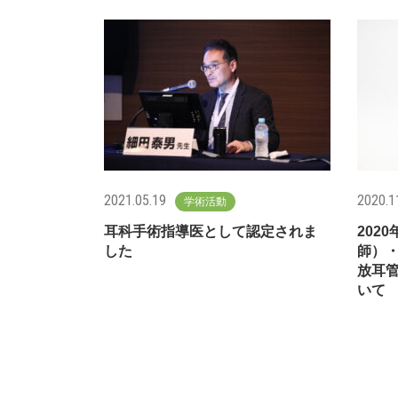
2021.05.19
2020.1
学術活動
耳科手術指導医として認定されま
202
した
師）
放耳管
いて