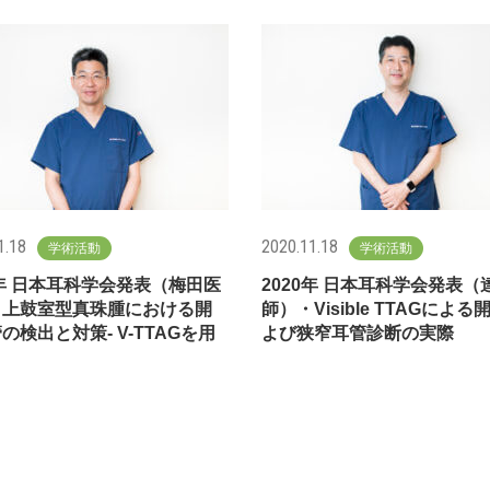
1.18
2020.11.18
学術活動
学術活動
0年 日本耳科学会発表（梅田医
2020年 日本耳科学会発表（
・上鼓室型真珠腫における開
師）・Visible TTAGによる
の検出と対策- V-TTAGを用
よび狭窄耳管診断の実際