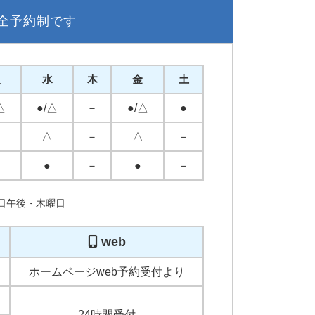
全予約制です
火
水
木
金
土
△
●/△
－
●/△
●
－
△
－
△
－
●
－
●
－
曜日午後・木曜日
web
ホームページweb予約受付より
24時間受付