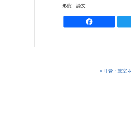
形態：論文
Fa
« 耳管・鼓室