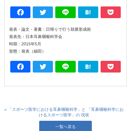
Facebook
Twitter
Line
Hatena
P
発表・論文・著書：日帰りで行う鼓膜形成術
発表先：日本耳鼻咽喉科学会
時期：2015年5月
形態：発表（細田）
Facebook
Twitter
Line
Hatena
P
« 「スポーツ医学における耳鼻咽喉科学」と 「耳鼻咽喉科学にお
けるスポーツ医学」の 現状
一覧へ戻る