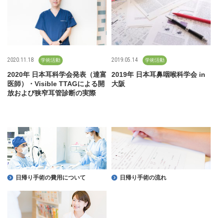
2020.11.18
2019.05.14
学術活動
学術活動
2020年 日本耳科学会発表（達富
2019年 日本耳鼻咽喉科学会 in
医師）・Visible TTAGによる開
大阪
放および狭窄耳管診断の実際
日帰り手術の費用について
日帰り手術の流れ