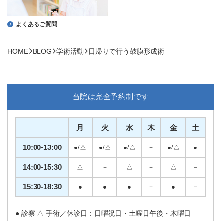
よくあるご質問
HOME
BLOG
学術活動
日帰りで行う鼓膜形成術
当院は完全予約制です
月
火
水
木
金
土
10:00-13:00
●/△
●/△
●/△
－
●/△
●
14:00-15:30
△
－
△
－
△
－
15:30-18:30
●
●
●
－
●
－
● 診察 △ 手術／休診日：日曜祝日・土曜日午後・木曜日