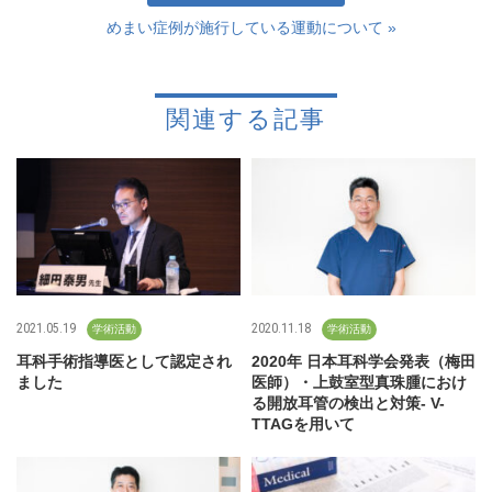
めまい症例が施行している運動について »
関連する記事
2021.05.19
2020.11.18
学術活動
学術活動
耳科手術指導医として認定され
2020年 日本耳科学会発表（梅田
ました
医師）・上鼓室型真珠腫におけ
る開放耳管の検出と対策- V-
TTAGを用いて