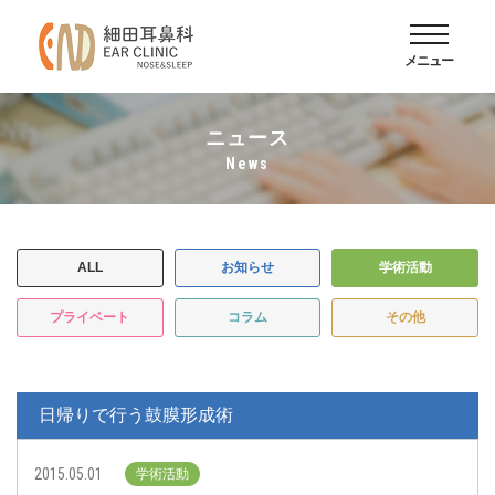
メニュー
ニュース
news
ALL
お知らせ
学術活動
プライベート
コラム
その他
日帰りで行う鼓膜形成術
2015.05.01
学術活動