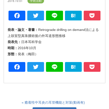
2016.10.01
学術活動
Facebook
Twitter
Line
Hatena
P
発表・論文・著書：
Retrograde drilling on demand法による
上鼓室型真珠腫術後の外耳道形態推移
発表先：
日本耳科学会
時期：
2016年10月
形態：
発表（梅田）
Facebook
Twitter
Line
Hatena
P
« 癒着性中耳炎の耳管機能と対策(動画有)