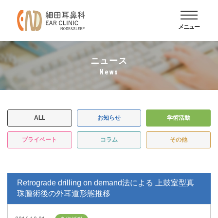
メニュー
ニュース
news
ALL
お知らせ
学術活動
プライベート
コラム
その他
Retrograde drilling on demand法による 上鼓室型真
珠腫術後の外耳道形態推移