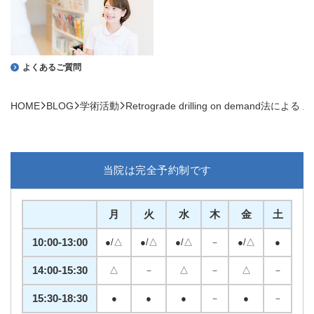
よくあるご質問
HOME
BLOG
学術活動
Retrograde drilling on dema
当院は完全予約制です
月
火
水
木
金
土
10:00-13:00
●/△
●/△
●/△
－
●/△
●
14:00-15:30
△
－
△
－
△
－
15:30-18:30
●
●
●
－
●
－