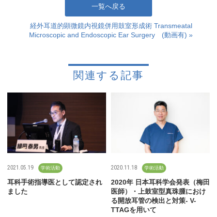
一覧へ戻る
経外耳道的顕微鏡内視鏡併用鼓室形成術 Transmeatal
Microscopic and Endoscopic Ear Surgery (動画有) »
関連する記事
2021.05.19
2020.11.18
学術活動
学術活動
耳科手術指導医として認定され
2020年 日本耳科学会発表（梅田
ました
医師）・上鼓室型真珠腫におけ
る開放耳管の検出と対策- V-
TTAGを用いて