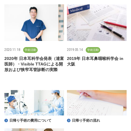
2020.11.18
2019.05.14
学術活動
学術活動
2020年 日本耳科学会発表（達富
2019年 日本耳鼻咽喉科学会 in
医師）・Visible TTAGによる開
大阪
放および狭窄耳管診断の実際
日帰り手術の費用について
日帰り手術の流れ